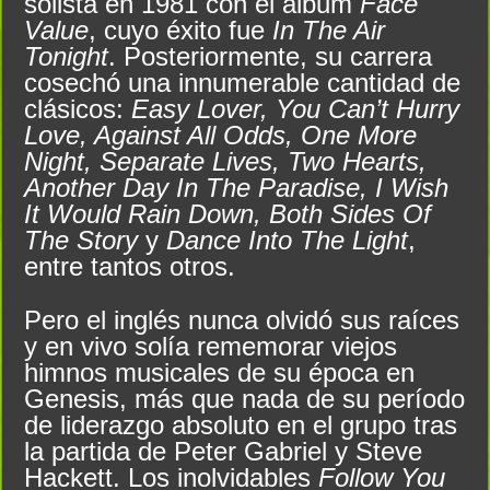
solista en 1981 con el álbum
Face
Value
, cuyo éxito fue
In The Air
Tonight
. Posteriormente, su carrera
cosechó una innumerable cantidad de
clásicos:
Easy Lover, You Can’t Hurry
Love, Against All Odds, One More
Night, Separate Lives, Two Hearts,
Another Day In The Paradise, I Wish
It Would Rain Down, Both Sides Of
The Story
y
Dance Into The Light
,
entre tantos otros.
Pero el inglés nunca olvidó sus raíces
y en vivo solía rememorar viejos
himnos musicales de su época en
Genesis, más que nada de su período
de liderazgo absoluto en el grupo tras
la partida de Peter Gabriel y Steve
Hackett. Los inolvidables
Follow You