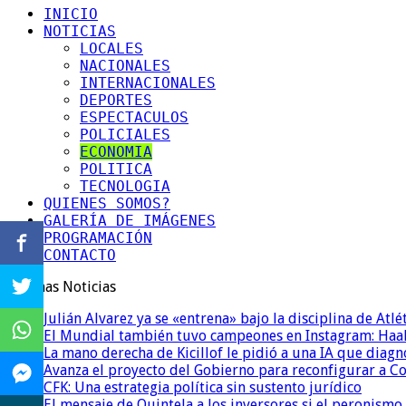
INICIO
NOTICIAS
LOCALES
NACIONALES
INTERNACIONALES
DEPORTES
ESPECTACULOS
POLICIALES
ECONOMIA
POLITICA
TECNOLOGIA
QUIENES SOMOS?
GALERÍA DE IMÁGENES
PROGRAMACIÓN
CONTACTO
Ultimas Noticias
Julián Alvarez ya se «entrena» bajo la disciplina de Atl
El Mundial también tuvo campeones en Instagram: Haal
La mano derecha de Kicillof le pidió a una IA que diagn
Avanza el proyecto del Gobierno para reconfigurar a 
CFK: Una estrategia política sin sustento jurídico
El mensaje de Quintela a los inversores si el peronismo