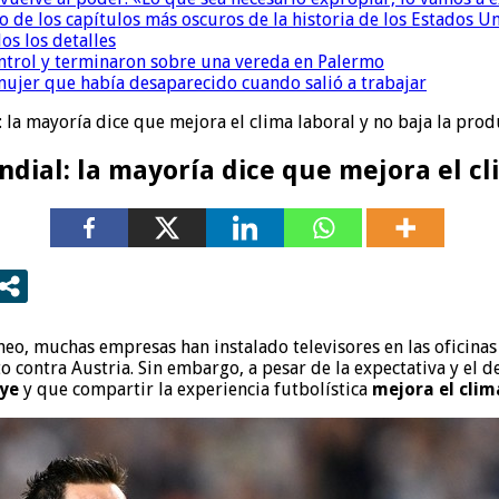
 de los capítulos más oscuros de la historia de los Estados U
dos los detalles
ntrol y terminaron sobre una vereda en Palermo
ujer que había desaparecido cuando salió a trabajar
 la mayoría dice que mejora el clima laboral y no baja la pro
dial: la mayoría dice que mejora el cl
rneo, muchas empresas han instalado televisores en las oficina
 contra Austria. Sin embargo, a pesar de la expectativa y el d
uye
y que compartir la experiencia futbolística
mejora el clim