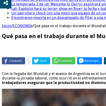
La temporada 2 de «It: Welcome to Derry» explorará uno
Lali Espósito hará su tercer show en River: la fecha y to
Un patrullero chocó con una moto que escapó de un co
Encontraron muerta en un descampado de Pilar a una m
Inicio
/
ECONOMIA
/
Qué pasa en el trabajo durante el Mundial:
Qué pasa en el trabajo durante el Mun
Con la llegada del Mundial y el avance de Argentina en el to
durante la jornada laboral, como ocurrió en el enfrentamiento
trabajadores aseguran que la productividad no dismin