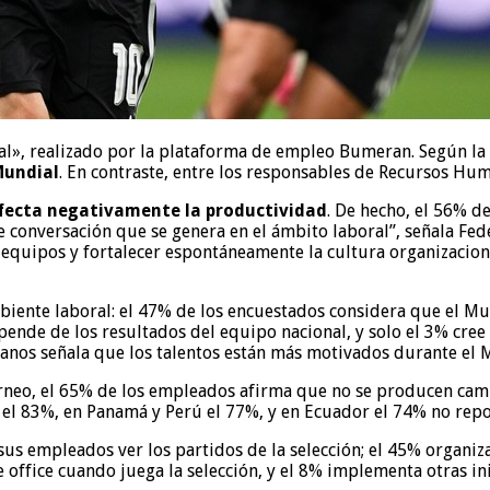
al», realizado por la plataforma de empleo Bumeran. Según la
Mundial
. En contraste, entre los responsables de Recursos Hum
afecta negativamente la productividad
. De hecho, el 56% d
e conversación que se genera en el ámbito laboral”, señala Fe
uipos y fortalecer espontáneamente la cultura organizacional
biente laboral: el 47% de los encuestados considera que el M
nde de los resultados del equipo nacional, y solo el 3% cree 
manos señala que los talentos están más motivados durante el 
rneo, el 65% de los empleados afirma que no se producen cambi
e el 83%, en Panamá y Perú el 77%, y en Ecuador el 74% no repo
us empleados ver los partidos de la selección; el 45% organiza 
office cuando juega la selección, y el 8% implementa otras ini