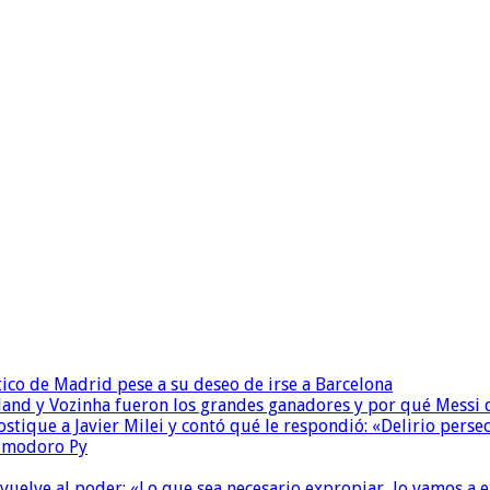
ético de Madrid pese a su deseo de irse a Barcelona
and y Vozinha fueron los grandes ganadores y por qué Messi 
ostique a Javier Milei y contó qué le respondió: «Delirio perse
Comodoro Py
 vuelve al poder: «Lo que sea necesario expropiar, lo vamos a 