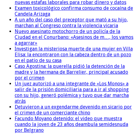
nuevas estafas laborales para robar dinero y datos
Examen toxicológico confirma consumo de cocaína de
Candela Arizaga
A un año del caso del preceptor que mató a su hijo,
marchan al Congreso contra la violencia vicaria
Nuevo asesinato motochorro de un policía de la
Ciudad en el Conurbano: «Asesinos de m…, los vamos
a agarrar»
Investigan la misteriosa muerte de una mujer en Villa
Elisa: la encontraron con la cabeza dentro de un pozo
en el patio de su casa
Caso Agostina: la querella pidió la detención de la
madre y la hermana de Barrelier, principal acusado
por el crimen
Un juez autorizó a una integrante de «Los Monos» a
salir de la prisión domiciliaria para a ir al shopping
con su hijo, generó polémica y tuvo que dar marcha
atrás
Detuvieron a un exgendarme devenido en sicario por
el crimen de un comerciante chino
Facundo Moyano detenido: el video que muestra
cuando la joven de 23 años deambula semidesnuda
por Belgrano