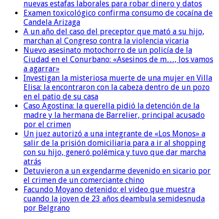
nuevas estafas laborales para robar dinero y datos
Examen toxicológico confirma consumo de cocaína de
Candela Arizaga
A un año del caso del preceptor que mató a su hijo,
marchan al Congreso contra la violencia vicaria
Nuevo asesinato motochorro de un policía de la
Ciudad en el Conurbano: «Asesinos de m…, los vamos
a agarrar»
Investigan la misteriosa muerte de una mujer en Villa
Elisa: la encontraron con la cabeza dentro de un pozo
en el patio de su casa
Caso Agostina: la querella pidió la detención de la
madre y la hermana de Barrelier, principal acusado
por el crimen
Un juez autorizó a una integrante de «Los Monos» a
salir de la prisión domiciliaria para a ir al shopping
con su hijo, generó polémica y tuvo que dar marcha
atrás
Detuvieron a un exgendarme devenido en sicario por
el crimen de un comerciante chino
Facundo Moyano detenido: el video que muestra
cuando la joven de 23 años deambula semidesnuda
por Belgrano