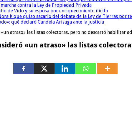
a marcha contra la Ley de Propiedad Privada
io de Vido y su esposa por enriquecimiento ilícito
ora K que quiso sacarlo del debate de la Ley de Tierras por 
do»: qué declaró Candela Arizaga ante la justicia
un atraso» las listas colectoras, pero no descartó habilitar a
ideró «un atraso» las listas colectoras