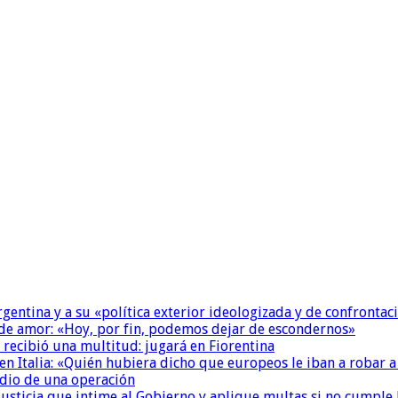
Argentina y a su «política exterior ideologizada y de confrontac
 de amor: «Hoy, por fin, podemos dejar de escondernos»
 recibió una multitud: jugará en Fiorentina
n Italia: «Quién hubiera dicho que europeos le iban a robar a
dio de una operación
la Justicia que intime al Gobierno y aplique multas si no cumple