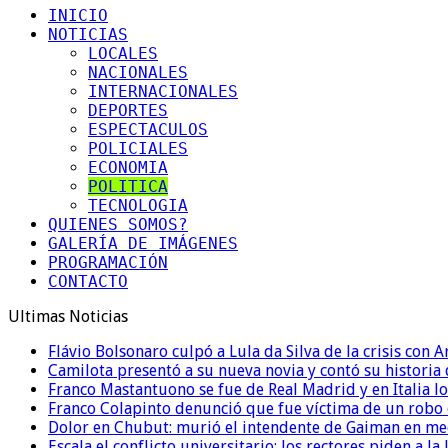
INICIO
NOTICIAS
LOCALES
NACIONALES
INTERNACIONALES
DEPORTES
ESPECTACULOS
POLICIALES
ECONOMIA
POLITICA
TECNOLOGIA
QUIENES SOMOS?
GALERÍA DE IMÁGENES
PROGRAMACIÓN
CONTACTO
Ultimas Noticias
Flávio Bolsonaro culpó a Lula da Silva de la crisis con 
Camilota presentó a su nueva novia y contó su historia
Franco Mastantuono se fue de Real Madrid y en Italia lo
Franco Colapinto denunció que fue víctima de un robo e
Dolor en Chubut: murió el intendente de Gaiman en me
Escala el conflicto universitario: los rectores piden a 