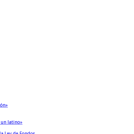
ión»
 un latino»
 la Ley de Fondos