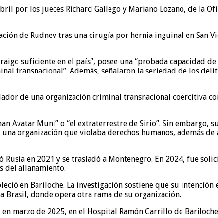
abril por los jueces Richard Gallego y Mariano Lozano, de la Of
ción de Rudnev tras una cirugía por hernia inguinal en San Vic
raigo suficiente en el país”, posee una “probada capacidad de
nal transnacional”. Además, señalaron la seriedad de los delit
ndador de una organización criminal transnacional coercitiva 
 Avatar Muni” o “el extraterrestre de Sirio”. Sin embargo, s
r una organización que violaba derechos humanos, además de a
usia en 2021 y se trasladó a Montenegro. En 2024, fue solicit
s del allanamiento.
leció en Bariloche. La investigación sostiene que su intención
ia Brasil, donde opera otra rama de su organización.
 en marzo de 2025, en el Hospital Ramón Carrillo de Bariloche