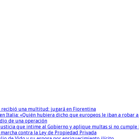
 recibió una multitud: jugará en Fiorentina
n Italia: «Quién hubiera dicho que europeos le iban a robar a
dio de una operación
la Justicia que intime al Gobierno y aplique multas si no cumple
a marcha contra la Ley de Propiedad Privada
io de Vido y su esposa por enriquecimiento ilícito