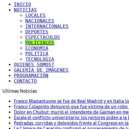
INICIO
NOTICIAS
LOCALES
NACIONALES
INTERNACIONALES
DEPORTES
ESPECTACULOS
POLICIALES
ECONOMIA
POLITICA
TECNOLOGIA
QUIENES SOMOS?
GALERÍA DE IMÁGENES
PROGRAMACIÓN
CONTACTO
Ultimas Noticias
Franco Mastantuono se fue de Real Madrid y en Italia lo
Franco Colapinto denunció que fue víctima de un robo e
Dolor en Chubut: murió el intendente de Gaiman en me
Escala el conflicto universitario: los rectores piden a 
Pedradas, corridas y detenidos frente al Congreso en l
La Cámara de Casación confirmó el procesamiento de Jul