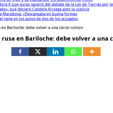
ora K que quiso sacarlo del debate de la Ley de Tierras por 
do»: qué declaró Candela Arizaga ante la justicia
a a Maradona: «Descansaba en buena forma»
el nene en los autos de dos de los acusados
sa en Bariloche: debe volver a una cárcel común
ta rusa en Bariloche: debe volver a una