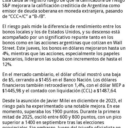
Esta caída se registró luego de que la calificadora de riesgo
S&P mejorara la calificación crediticia de Argentina como
emisor de deuda soberana en moneda extranjera, pasando
de “CCC+/C” a “B-/B”.
El riesgo país mide la diferencia de rendimiento entre los
bonos locales y los de Estados Unidos, y su descenso está
acompañado por un significativo repunte tanto en los
bonos como en las acciones argentinas que cotizan en Wall
Street. Este jueves, los bonos en dólares mejoraron hasta un
4%, mientras que las acciones, especialmente los papeles
bancarios, lideraron las subas con incrementos de hasta el
12%.
En el mercado cambiario, el dólar oficial mostró una baja
de $5, cerrando a $1455 en el Banco Nación. Los dólares
financieros también retrocedieron 1,4%, con el dólar MEP a
$1445,98 y el contado con liquidación (CCL) a $1487,64.
Desde la asunción de Javier Milei en diciembre de 2023, el
riesgo país ha experimentado una notable mejora. En ese
momento, superaba los 1900 puntos. Durante la primera
mitad de 2025, osciló entre 600 y 800 puntos, con un pico
superior a 1400 en septiembre tras las elecciones
provinciales. Sin embargo, luego del triunfo oficialista en