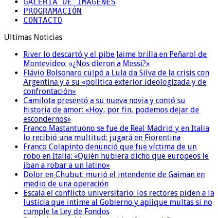
GALERÍA DE IMÁGENES
PROGRAMACIÓN
CONTACTO
Ultimas Noticias
River lo descartó y el pibe Jaime brilla en Peñarol de
Montevideo: «¿Nos dieron a Messi?»
Flávio Bolsonaro culpó a Lula da Silva de la crisis con
Argentina y a su «política exterior ideologizada y de
confrontación»
Camilota presentó a su nueva novia y contó su
historia de amor: «Hoy, por fin, podemos dejar de
escondernos»
Franco Mastantuono se fue de Real Madrid y en Italia
lo recibió una multitud: jugará en Fiorentina
Franco Colapinto denunció que fue víctima de un
robo en Italia: «Quién hubiera dicho que europeos le
iban a robar a un latino»
Dolor en Chubut: murió el intendente de Gaiman en
medio de una operación
Escala el conflicto universitario: los rectores piden a la
Justicia que intime al Gobierno y aplique multas si no
cumple la Ley de Fondos