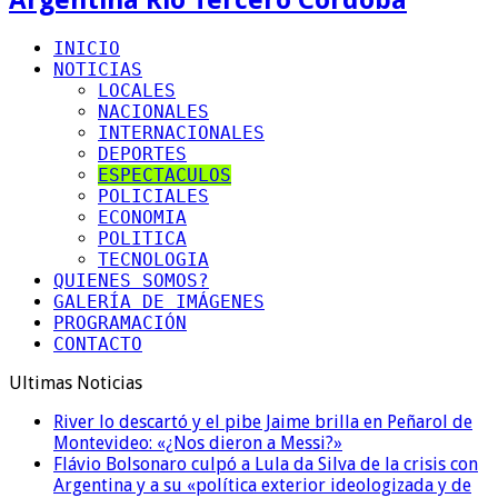
INICIO
NOTICIAS
LOCALES
NACIONALES
INTERNACIONALES
DEPORTES
ESPECTACULOS
POLICIALES
ECONOMIA
POLITICA
TECNOLOGIA
QUIENES SOMOS?
GALERÍA DE IMÁGENES
PROGRAMACIÓN
CONTACTO
Ultimas Noticias
River lo descartó y el pibe Jaime brilla en Peñarol de
Montevideo: «¿Nos dieron a Messi?»
Flávio Bolsonaro culpó a Lula da Silva de la crisis con
Argentina y a su «política exterior ideologizada y de