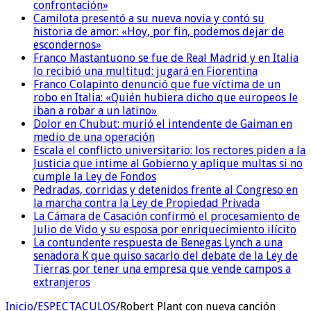
confrontación»
Camilota presentó a su nueva novia y contó su
historia de amor: «Hoy, por fin, podemos dejar de
escondernos»
Franco Mastantuono se fue de Real Madrid y en Italia
lo recibió una multitud: jugará en Fiorentina
Franco Colapinto denunció que fue víctima de un
robo en Italia: «Quién hubiera dicho que europeos le
iban a robar a un latino»
Dolor en Chubut: murió el intendente de Gaiman en
medio de una operación
Escala el conflicto universitario: los rectores piden a la
Justicia que intime al Gobierno y aplique multas si no
cumple la Ley de Fondos
Pedradas, corridas y detenidos frente al Congreso en
la marcha contra la Ley de Propiedad Privada
La Cámara de Casación confirmó el procesamiento de
Julio de Vido y su esposa por enriquecimiento ilícito
La contundente respuesta de Benegas Lynch a una
senadora K que quiso sacarlo del debate de la Ley de
Tierras por tener una empresa que vende campos a
extranjeros
Inicio
/
ESPECTACULOS
/
Robert Plant con nueva canción