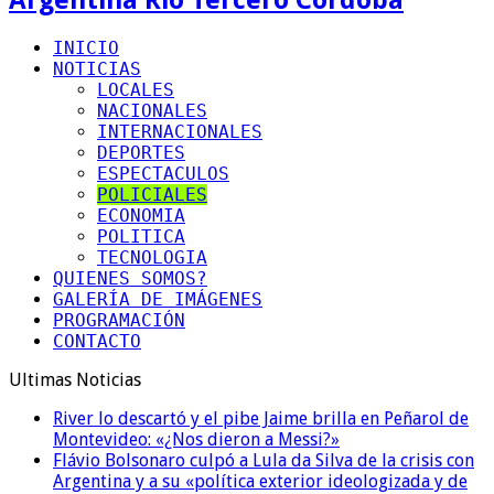
INICIO
NOTICIAS
LOCALES
NACIONALES
INTERNACIONALES
DEPORTES
ESPECTACULOS
POLICIALES
ECONOMIA
POLITICA
TECNOLOGIA
QUIENES SOMOS?
GALERÍA DE IMÁGENES
PROGRAMACIÓN
CONTACTO
Ultimas Noticias
River lo descartó y el pibe Jaime brilla en Peñarol de
Montevideo: «¿Nos dieron a Messi?»
Flávio Bolsonaro culpó a Lula da Silva de la crisis con
Argentina y a su «política exterior ideologizada y de