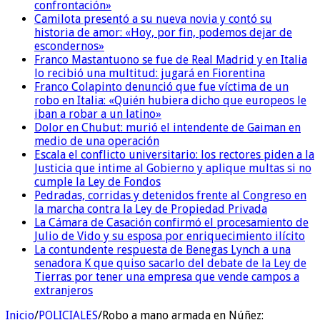
confrontación»
Camilota presentó a su nueva novia y contó su
historia de amor: «Hoy, por fin, podemos dejar de
escondernos»
Franco Mastantuono se fue de Real Madrid y en Italia
lo recibió una multitud: jugará en Fiorentina
Franco Colapinto denunció que fue víctima de un
robo en Italia: «Quién hubiera dicho que europeos le
iban a robar a un latino»
Dolor en Chubut: murió el intendente de Gaiman en
medio de una operación
Escala el conflicto universitario: los rectores piden a la
Justicia que intime al Gobierno y aplique multas si no
cumple la Ley de Fondos
Pedradas, corridas y detenidos frente al Congreso en
la marcha contra la Ley de Propiedad Privada
La Cámara de Casación confirmó el procesamiento de
Julio de Vido y su esposa por enriquecimiento ilícito
La contundente respuesta de Benegas Lynch a una
senadora K que quiso sacarlo del debate de la Ley de
Tierras por tener una empresa que vende campos a
extranjeros
Inicio
/
POLICIALES
/
Robo a mano armada en Núñez: