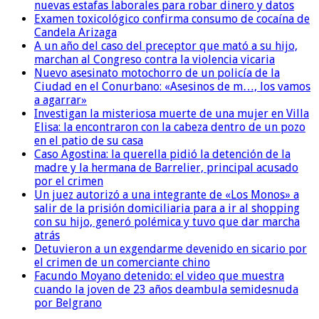
nuevas estafas laborales para robar dinero y datos
Examen toxicológico confirma consumo de cocaína de
Candela Arizaga
A un año del caso del preceptor que mató a su hijo,
marchan al Congreso contra la violencia vicaria
Nuevo asesinato motochorro de un policía de la
Ciudad en el Conurbano: «Asesinos de m…, los vamos
a agarrar»
Investigan la misteriosa muerte de una mujer en Villa
Elisa: la encontraron con la cabeza dentro de un pozo
en el patio de su casa
Caso Agostina: la querella pidió la detención de la
madre y la hermana de Barrelier, principal acusado
por el crimen
Un juez autorizó a una integrante de «Los Monos» a
salir de la prisión domiciliaria para a ir al shopping
con su hijo, generó polémica y tuvo que dar marcha
atrás
Detuvieron a un exgendarme devenido en sicario por
el crimen de un comerciante chino
Facundo Moyano detenido: el video que muestra
cuando la joven de 23 años deambula semidesnuda
por Belgrano