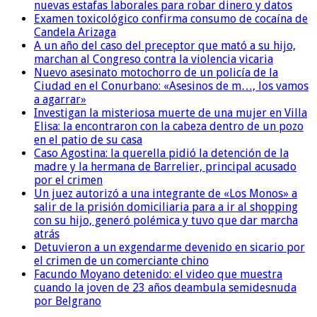
nuevas estafas laborales para robar dinero y datos
Examen toxicológico confirma consumo de cocaína de
Candela Arizaga
A un año del caso del preceptor que mató a su hijo,
marchan al Congreso contra la violencia vicaria
Nuevo asesinato motochorro de un policía de la
Ciudad en el Conurbano: «Asesinos de m…, los vamos
a agarrar»
Investigan la misteriosa muerte de una mujer en Villa
Elisa: la encontraron con la cabeza dentro de un pozo
en el patio de su casa
Caso Agostina: la querella pidió la detención de la
madre y la hermana de Barrelier, principal acusado
por el crimen
Un juez autorizó a una integrante de «Los Monos» a
salir de la prisión domiciliaria para a ir al shopping
con su hijo, generó polémica y tuvo que dar marcha
atrás
Detuvieron a un exgendarme devenido en sicario por
el crimen de un comerciante chino
Facundo Moyano detenido: el video que muestra
cuando la joven de 23 años deambula semidesnuda
por Belgrano