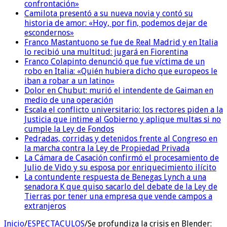
confrontación»
Camilota presentó a su nueva novia y contó su
historia de amor: «Hoy, por fin, podemos dejar de
escondernos»
Franco Mastantuono se fue de Real Madrid y en Italia
lo recibió una multitud: jugará en Fiorentina
Franco Colapinto denunció que fue víctima de un
robo en Italia: «Quién hubiera dicho que europeos le
iban a robar a un latino»
Dolor en Chubut: murió el intendente de Gaiman en
medio de una operación
Escala el conflicto universitario: los rectores piden a la
Justicia que intime al Gobierno y aplique multas si no
cumple la Ley de Fondos
Pedradas, corridas y detenidos frente al Congreso en
la marcha contra la Ley de Propiedad Privada
La Cámara de Casación confirmó el procesamiento de
Julio de Vido y su esposa por enriquecimiento ilícito
La contundente respuesta de Benegas Lynch a una
senadora K que quiso sacarlo del debate de la Ley de
Tierras por tener una empresa que vende campos a
extranjeros
Inicio
/
ESPECTACULOS
/
Se profundiza la crisis en Blender: