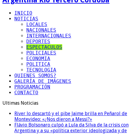
INICIO
NOTICIAS
LOCALES
NACIONALES
INTERNACIONALES
DEPORTES
ESPECTACULOS
POLICIALES
ECONOMIA
POLITICA
TECNOLOGIA
QUIENES SOMOS?
GALERÍA DE IMÁGENES
PROGRAMACIÓN
CONTACTO
Ultimas Noticias
River lo descartó y el pibe Jaime brilla en Peñarol de
Montevideo: «¿Nos dieron a Messi?»
Flávio Bolsonaro culpó a Lula da Silva de la crisis con
Argentina y a su «política exterior ideologizada y de