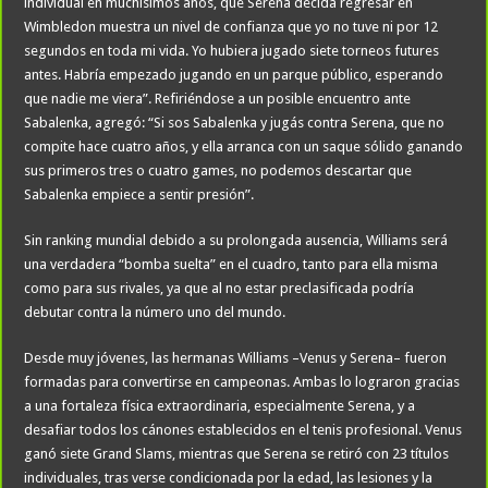
individual en muchísimos años, que Serena decida regresar en
Wimbledon muestra un nivel de confianza que yo no tuve ni por 12
segundos en toda mi vida. Yo hubiera jugado siete torneos futures
antes. Habría empezado jugando en un parque público, esperando
que nadie me viera”. Refiriéndose a un posible encuentro ante
Sabalenka, agregó: “Si sos Sabalenka y jugás contra Serena, que no
compite hace cuatro años, y ella arranca con un saque sólido ganando
sus primeros tres o cuatro games, no podemos descartar que
Sabalenka empiece a sentir presión”.
Sin ranking mundial debido a su prolongada ausencia, Williams será
una verdadera “bomba suelta” en el cuadro, tanto para ella misma
como para sus rivales, ya que al no estar preclasificada podría
debutar contra la número uno del mundo.
Desde muy jóvenes, las hermanas Williams –Venus y Serena– fueron
formadas para convertirse en campeonas. Ambas lo lograron gracias
a una fortaleza física extraordinaria, especialmente Serena, y a
desafiar todos los cánones establecidos en el tenis profesional. Venus
ganó siete Grand Slams, mientras que Serena se retiró con 23 títulos
individuales, tras verse condicionada por la edad, las lesiones y la