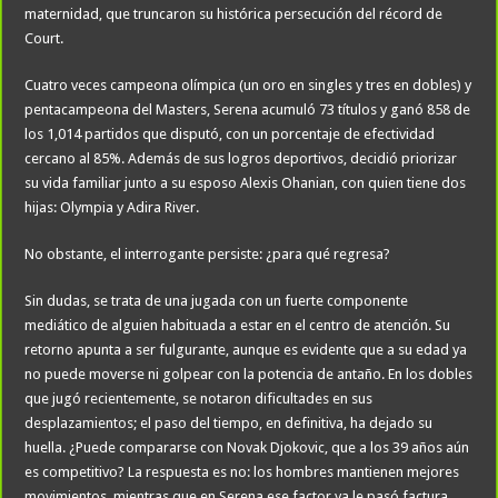
maternidad, que truncaron su histórica persecución del récord de
Court.
Cuatro veces campeona olímpica (un oro en singles y tres en dobles) y
pentacampeona del Masters, Serena acumuló 73 títulos y ganó 858 de
los 1,014 partidos que disputó, con un porcentaje de efectividad
cercano al 85%. Además de sus logros deportivos, decidió priorizar
su vida familiar junto a su esposo Alexis Ohanian, con quien tiene dos
hijas: Olympia y Adira River.
No obstante, el interrogante persiste: ¿para qué regresa?
Sin dudas, se trata de una jugada con un fuerte componente
mediático de alguien habituada a estar en el centro de atención. Su
retorno apunta a ser fulgurante, aunque es evidente que a su edad ya
no puede moverse ni golpear con la potencia de antaño. En los dobles
que jugó recientemente, se notaron dificultades en sus
desplazamientos; el paso del tiempo, en definitiva, ha dejado su
huella. ¿Puede compararse con Novak Djokovic, que a los 39 años aún
es competitivo? La respuesta es no: los hombres mantienen mejores
movimientos, mientras que en Serena ese factor ya le pasó factura.