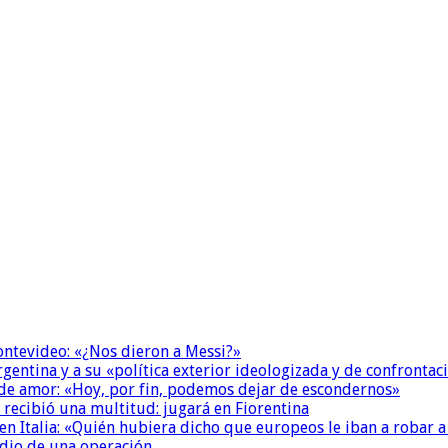
Montevideo: «¿Nos dieron a Messi?»
Argentina y a su «política exterior ideologizada y de confrontac
 de amor: «Hoy, por fin, podemos dejar de escondernos»
 recibió una multitud: jugará en Fiorentina
n Italia: «Quién hubiera dicho que europeos le iban a robar a
dio de una operación