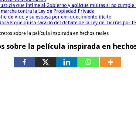
la Justicia que intime al Gobierno y aplique multas si no cumple
a marcha contra la Ley de Propiedad Privada
io de Vido y su esposa por enriquecimiento ilícito
ora K que quiso sacarlo del debate de la Ley de Tierras por 
cretos sobre la película inspirada en hechos reales
os sobre la película inspirada en hecho