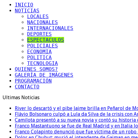
INICIO
NOTICIAS
LOCALES
NACIONALES
INTERNACIONALES
DEPORTES
ESPECTACULOS
POLICIALES
ECONOMIA
POLITICA
TECNOLOGIA
QUIENES SOMOS?
GALERÍA DE IMÁGENES
PROGRAMACIÓN
CONTACTO
Ultimas Noticias
River lo descartó y el pibe Jaime brilla en Peñarol de 
Flávio Bolsonaro culpó a Lula da Silva de la crisis con 
Camilota presentó a su nueva novia y contó su historia
Franco Mastantuono se fue de Real Madrid y en Italia lo
Franco Colapinto denunció que fue víctima de un robo e
Dolor en Chubut: murió el intendente de Gaiman en me