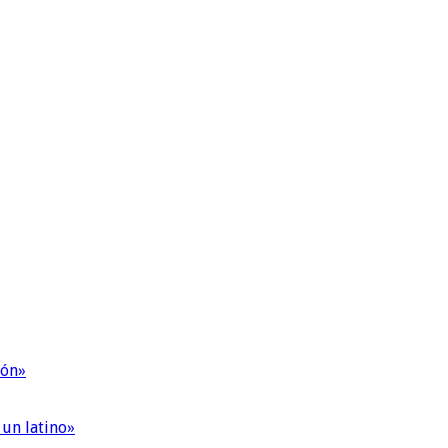
ión»
 un latino»