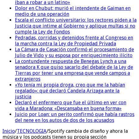
iban a robar a un latino»
Dolor en Chubut: murió el intendente de Gaiman en
medio de una operación
Escala el conflicto universitario: los rectores piden a la
Justicia que intime al Gobierno y aplique multas si no
cumple la Ley de Fondos
Pedradas, corridas y detenidos frente al Congreso en
la marcha contra la Ley de Propiedad Privada
La Cámara de Casación confirmó el procesamiento de
Julio de Vido y su esposa por enriquecimiento ilícito
La contundente respuesta de Benegas Lynch a una
senadora K que quiso sacarlo del debate de la Ley de
Tierras por tener una empresa que vende campos a
extranjeros
«Yo tenía mi propia droga, creo que me la habían
regalado»: qué declaró Candela Arizaga ante la
justicia
Declaró el enfermero que fue el último en ver con
vida a Maradona: «Descansaba en buena forma»
Juicio por Loan: un perito confirmó que había rastros
del nene en los autos de dos de los acusados
Inicio
/
TECNOLOGIA
/
Spotify cambia de diseño y ahora la
música y los podcasts tienen su propia sección