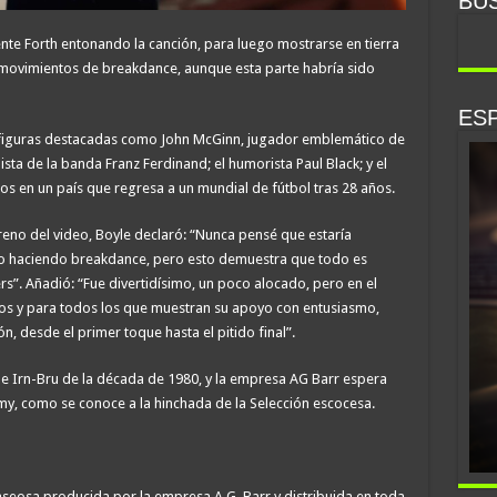
BU
ente Forth entonando la canción, para luego mostrarse en tierra
a movimientos de breakdance, aunque esta parte habría sido
ESP
o figuras destacadas como John McGinn, jugador emblemático de
ista de la banda Franz Ferdinand; el humorista Paul Black; y el
dos en un país que regresa a un mundial de fútbol tras 28 años.
reno del video, Boyle declaró: “Nunca pensé que estaría
 o haciendo breakdance, pero esto demuestra que todo es
s”. Añadió: “Fue divertidísimo, un poco alocado, pero en el
dos y para todos los que muestran su apoyo con entusiasmo,
, desde el primer toque hasta el pitido final”.
 de Irn-Bru de la década de 1980, y la empresa AG Barr espera
rmy, como se conoce a la hinchada de la Selección escocesa.
seosa producida por la empresa A.G. Barr y distribuida en toda