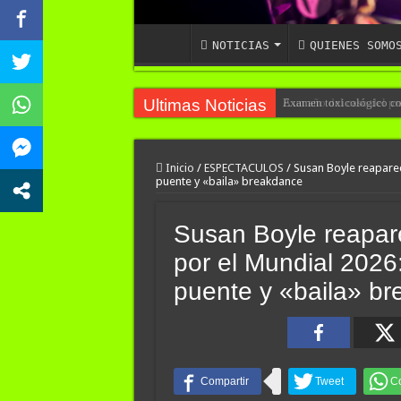
NOTICIAS
QUIENES SOMO
Ultimas Noticias
A un año del caso del pr
Inicio
/
ESPECTACULOS
/
Susan Boyle reaparec
puente y «baila» breakdance
Susan Boyle reapar
por el Mundial 2026:
puente y «baila» b