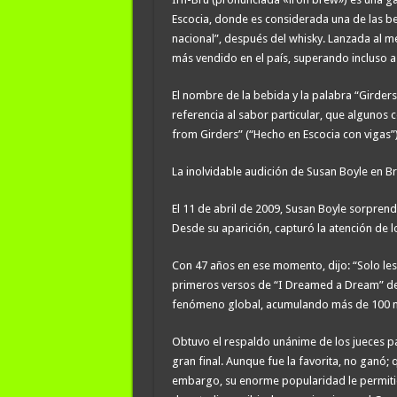
Escocia, donde es considerada una de las 
nacional”, después del whisky. Lanzada al m
más vendido en el país, superando incluso a
El nombre de la bebida y la palabra “Girders” 
referencia al sabor particular, que algunos
from Girders” (“Hecho en Escocia con vigas”)
La inolvidable audición de Susan Boyle en Bri
El 11 de abril de 2009, Susan Boyle sorprend
Desde su aparición, capturó la atención de 
Con 47 años en ese momento, dijo: “Solo les
primeros versos de “I Dreamed a Dream” del 
fenómeno global, acumulando más de 100 m
Obtuvo el respaldo unánime de los jueces par
gran final. Aunque fue la favorita, no ganó;
embargo, su enorme popularidad le permitió