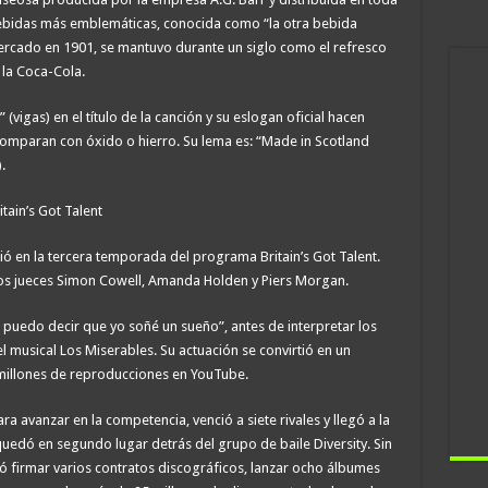
bebidas más emblemáticas, conocida como “la otra bebida
ercado en 1901, se mantuvo durante un siglo como el refresco
 la Coca-Cola.
(vigas) en el título de la canción y su eslogan oficial hacen
 comparan con óxido o hierro. Su lema es: “Made in Scotland
.
tain’s Got Talent
ió en la tercera temporada del programa Britain’s Got Talent.
los jueces Simon Cowell, Amanda Holden y Piers Morgan.
 puedo decir que yo soñé un sueño”, antes de interpretar los
musical Los Miserables. Su actuación se convirtió en un
illones de reproducciones en YouTube.
a avanzar en la competencia, venció a siete rivales y llegó a la
 quedó en segundo lugar detrás del grupo de baile Diversity. Sin
 firmar varios contratos discográficos, lanzar ocho álbumes