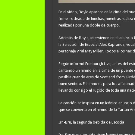
En el video, Boyle aparece en la cima del pu
firme, rodeada de hinchas, mientras realiz
realizada por una doble de cuerpo.
Además de Boyle, intervienen en el anunci
la Selección de Escocia; Alex Kapranos, vocal
personaje viral May Miller. Todos ellos naci
Según informó Edinburgh Live, antes del est
cantando un himno en la cima de un puente
posible cuando eres de Scotland from Girder
buen sentido. El himno es para los aficiona
llevando consigo el rugido de toda una nación
La canción se inspira en un icónico anuncio
que se convierta en el himno de la Tartan A
Irn-Bru, la segunda bebida de Escocia
Irn-Bru (pronunciada «iron brew») es una ga