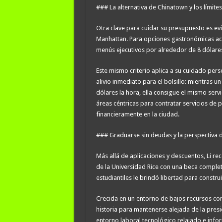
### La alternativa de Chinatown y los límites
Otra clave para cuidar su presupuesto es evi
Manhattan. Para opciones gastronómicas ac
menús ejecutivos por alrededor de 8 dólare
Este mismo criterio aplica a su cuidado pers
alivio inmediato para el bolsillo: mientras
dólares la hora, ella consigue el mismo serv
áreas céntricas para contratar servicios de p
financieramente en la ciudad.
### Graduarse sin deudas y la perspectiva d
Más allá de aplicaciones y descuentos, Li r
de la Universidad Rice con una beca complet
estudiantiles le brindó libertad para constru
Crecida en un entorno de bajos recursos con
historia para mantenerse alejada de la pres
entorno laboral tecnológico relajado e info