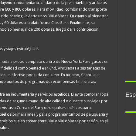
yendo indumentaria, cuidado de la piel, muebles y artículos
tre 600 y 800 dólares. Para movilidad, combinando transporte
e ride-sharing, invierte unos 300 dólares. En cuanto al bienestar
es y 60 dólares a la plataforma ClassPass. Finalmente, su
bolso mensual de 200 dólares, luego de la contribución
 y viajes estratégicos
r nada a precio completo dentro de Nueva York. Para gastos en
de fidelidad como Seated e InKind, vinculadas a sus tarjetas de
sos en efectivo por cada consumo. En turismo, financia la
ndo puntos de programas de recompensas financieras.
Espa
ra en indumentaria y servicios estéticos. Li evita comprar ropa
das de segunda mano de alta calidad o durante sus viajes por
visitas a Corea del Sur y otros países asiáticos para
iel de primera línea y para programar turnos de peluquería y
rvicios suelen costar entre 300 y 600 dólares por sesión, en el
alor.