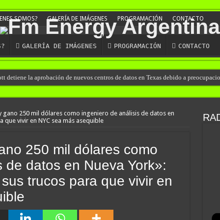
ENES SOMOS?
GALERÍA DE IMÁGENES
PROGRAMACIÓN
CONTACTO
S?
GALERÍA DE IMÁGENES
PROGRAMACIÓN
CONTACTO
ott detiene la aprobación de nuevos centros de datos en Texas debido a preocupaci
es un engaño: así son las nuevas estafas laborales para robar dinero y datos
nfirma consumo de cocaína de Candela Arizaga
 gano 250 mil dólares como ingeniero de análisis de datos en
RAD
a que vivir en NYC sea más asequible
eceptor que mató a su hijo, marchan al Congreso contra la violencia vicaria
rro de un policía de la Ciudad en el Conurbano: «Asesinos de m…, los vamos a ag
ano 250 mil dólares como
 muerte de una mujer en Villa Elisa: la encontraron con la cabeza dentro de un pozo 
is de datos en Nueva York»:
la pidió la detención de la madre y la hermana de Barrelier, principal acusado por e
sus trucos para que vivir en
ntegrante de «Los Monos» a salir de la prisión domiciliaria para a ir al shopping c
ible
rme devenido en sicario por el crimen de un comerciante chino
o: el video que muestra cuando la joven de 23 años deambula semidesnuda por B