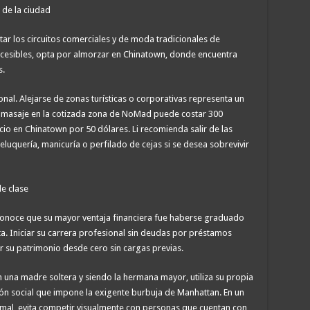
 de la ciudad
tar los circuitos comerciales y de moda tradicionales de
cesibles, opta por almorzar en Chinatown, donde encuentra
s.
onal. Alejarse de zonas turísticas o corporativas representa un
 un masaje en la cotizada zona de NoMad puede costar 300
icio en Chinatown por 50 dólares. Li recomienda salir de las
eluquería, manicuría o perfilado de cejas si se desea sobrevivir
e clase
econoce que su mayor ventaja financiera fue haberse graduado
a. Iniciar su carrera profesional sin deudas por préstamos
ir su patrimonio desde cero sin cargas previas.
 una madre soltera y siendo la hermana mayor, utiliza su propia
ión social que impone la exigente burbuja de Manhattan. En un
rmal, evita competir visualmente con personas que cuentan con