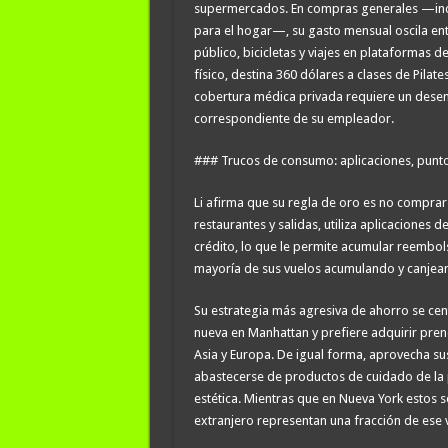
supermercados. En compras generales —inclu
para el hogar—, su gasto mensual oscila en
público, bicicletas y viajes en plataformas d
físico, destina 360 dólares a clases de Pilat
cobertura médica privada requiere un desem
correspondiente de su empleador.
### Trucos de consumo: aplicaciones, puntos
Li afirma que su regla de oro es no compra
restaurantes y salidas, utiliza aplicaciones 
crédito, lo que le permite acumular reembol
mayoría de sus vuelos acumulando y canjea
Su estrategia más agresiva de ahorro se cent
nueva en Manhattan y prefiere adquirir pren
Asia y Europa. De igual forma, aprovecha sus 
abastecerse de productos de cuidado de la p
estética. Mientras que en Nueva York estos se
extranjero representan una fracción de ese v