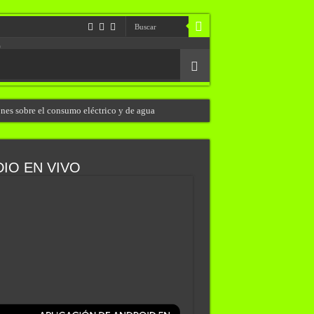
ones sobre el consumo eléctrico y de agua
IO EN VIVO
arrar»
en el patio de su casa
l crimen
on su hijo, generó polémica y tuvo que dar marcha atrás
elgrano