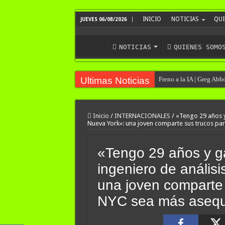
INICIO
NOTICIAS
QUI
JUEVES 06/08/2026
NOTICIAS
QUIENES SOMO
Ultimas Noticias
Freno a la IA | Greg Abb
Te ofrecen trabajo, pero 
Examen toxicológico co
Inicio
/
INTERNACIONALES
/
«Tengo 29 años y
Nueva York»: una joven comparte sus trucos par
A un año del caso del pr
Nuevo asesinato motocho
«Tengo 29 años y g
Investigan la misteriosa
ingeniero de anális
Caso Agostina: la querel
una joven comparte 
Un juez autorizó a una i
NYC sea más asequ
Detuvieron a un exgenda
Facundo Moyano detenid