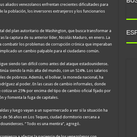
BU
 sus aliados venezolanos enfrentan crecientes dificultades para
e la población, los inversores extranjeros y los funcionarios
tal del plan autoritario de Washington, que busca transformar a
ESP
s la captura de su anterior líder, Nicolás Maduro, en enero. La
 combatir los problemas de corrupción crónica que imperaban
 implicado un cambio palpable para el ciudadano común.
sigue siendo tan difícil como antes del ataque estadounidense.
tinúa siendo la más alta del mundo, con un 524%. Los salarios
es de pobreza. Además, el bolívar, la moneda nacional, ha
dríguez al poder. En las casas de cambio informales, donde
e cotiza un 25% por encima del tipo de cambio oficial fijado por
ión y fomenta la fuga de capitales.
das y luego vayan a un supermercado a ver si la situación ha
o de 56 años en Los Teques, ciudad dormitorio cercana a
tadounidenses. “Todo es una mentira”, agregó.
 comienza a afectar la paciencia de los venezolanos con