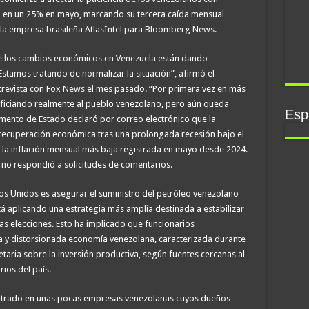
ó en un 25% en mayo, marcando su tercera caída mensual
 la empresa brasileña AtlasIntel para Bloomberg News.
e los cambios económicos en Venezuela están dando
stamos tratando de normalizar la situación”, afirmó el
trevista con Fox News el mes pasado. “Por primera vez en más
neficiando realmente al pueblo venezolano, pero aún queda
Espa
ento de Estado declaró por correo electrónico que la
 recuperación económica tras una prolongada recesión bajo el
a inflación mensual más baja registrada en mayo desde 2024.
 no respondió a solicitudes de comentarios.
os Unidos es asegurar el suministro del petróleo venezolano
tá aplicando una estrategia más amplia destinada a estabilizar
as elecciones. Esto ha implicado que funcionarios
 y distorsionada economía venezolana, caracterizada durante
aria sobre la inversión productiva, según fuentes cercanas al
ios del país.
centrado en unas pocas empresas venezolanas cuyos dueños