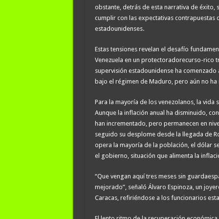
obstante, detrás de esta narrativa de éxito,
cumplir con las expectativas contrapuestas d
estadounidenses.
Estas tensiones revelan el desafío fundamen
Venezuela en un protectoradorecurso-rico tra
supervisión estadounidense ha comenzado a
bajo el régimen de Maduro, pero aún no ha
Para la mayoría de los venezolanos, la vida 
Aunque la inflación anual ha disminuido, con
han incrementado, pero permanecen en nivel
seguido su desplome desde la llegada de Ro
opera la mayoría de la población, el dólar s
el gobierno, situación que alimenta la inflac
“Que vengan aquí tres meses sin guardaespal
mejorado”, señaló Álvaro Espinoza, un joyer
Caracas, refiriéndose a los funcionarios es
El lento ritmo de la recuperación económica