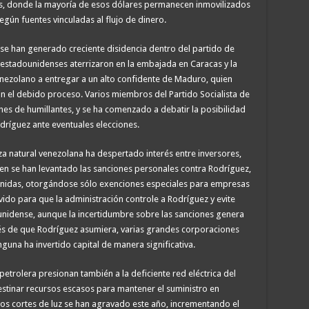
s, donde la mayoría de esos dólares permanecen inmovilizados
según fuentes vinculadas al flujo de dinero.
e han generado creciente disidencia dentro del partido de
 estadounidenses aterrizaron en la embajada en Caracas y la
nezolano a entregar a un alto confidente de Maduro, quien
n el debido proceso. Varios miembros del Partido Socialista de
nes de humillantes, y se ha comenzado a debatir la posibilidad
dríguez ante eventuales elecciones.
za natural venezolana ha despertado interés entre inversores,
en se han levantado las sanciones personales contra Rodríguez,
nidas, otorgándose sólo exenciones especiales para empresas
rvido para que la administración controle a Rodríguez y evite
nidense, aunque la incertidumbre sobre las sanciones genera
ués de que Rodríguez asumiera, varias grandes corporaciones
una ha invertido capital de manera significativa.
etrolera presionan también a la deficiente red eléctrica del
estinar recursos escasos para mantener el suministro en
os cortes de luz se han agravado este año, incrementando el