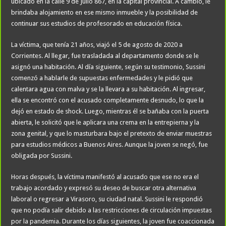
ubicado en la calle 9 de Julio 867, en la capital provincial. A cambio, le
brindaba alojamiento en ese mismo inmueble y la posibilidad de
continuar sus estudios de profesorado en educación física.
La víctima, que tenía 21 años, viajó el 5 de agosto de 2020 a
Corrientes. Al llegar, fue trasladada al departamento donde se le
asignó una habitación. Al día siguiente, según su testimonio, Sussini
comenzó a hablarle de supuestas enfermedades y le pidió que
calentara agua con malva y se la llevara a su habitación. Al ingresar,
ella se encontró con el acusado completamente desnudo, lo que la
dejó en estado de shock. Luego, mientras él se bañaba con la puerta
abierta, le solicitó que le aplicara una crema en la entrepierna y la
zona genital, y que lo masturbara bajo el pretexto de enviar muestras
para estudios médicos a Buenos Aires. Aunque la joven se negó, fue
obligada por Sussini.
Horas después, la víctima manifestó al acusado que ese no era el
trabajo acordado y expresó su deseo de buscar otra alternativa
laboral o regresar a Virasoro, su ciudad natal. Sussini le respondió
que no podía salir debido a las restricciones de circulación impuestas
por la pandemia. Durante los días siguientes, la joven fue coaccionada