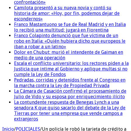
confrontación»
Camilota presentó a su nueva novia y contó su
historia de amor: «Hoy, por fin, podemos dejar de
escondernos»
Franco Mastantuono se fue de Real Madrid y en Italia
lo recibió una multitud: jugará en Fiorentina
Franco Colapinto denunció que fue víctima de un
robo en Italia: «Quién hubiera dicho que europeos le
iban a robar a un latino»
Dolor en Chubut: murió el intendente de Gaiman en
medio de una operación
Escala el conflicto universitario: los rectores piden a la
Justicia que intime al Gobierno y aplique multas si no
cumple la Ley de Fondos
Pedradas, corridas y detenidos frente al Congreso en
la marcha contra la Ley de Propiedad Privada
La Cámara de Casación confirmó el procesamiento de
Julio de Vido y su esposa por enriquecimiento ilícito
La contundente respuesta de Benegas Lynch a una
senadora K que quiso sacarlo del debate de la Ley de
Tierras por tener una empresa que vende campos a
extranjeros
Inicio
/
POLICIALES
/
Un policía le robó la tarjeta de crédito a