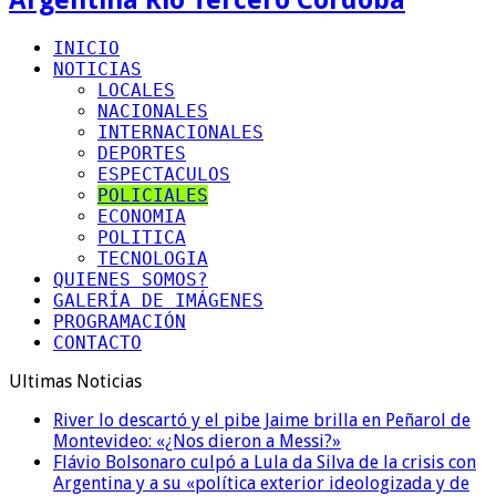
INICIO
NOTICIAS
LOCALES
NACIONALES
INTERNACIONALES
DEPORTES
ESPECTACULOS
POLICIALES
ECONOMIA
POLITICA
TECNOLOGIA
QUIENES SOMOS?
GALERÍA DE IMÁGENES
PROGRAMACIÓN
CONTACTO
Ultimas Noticias
River lo descartó y el pibe Jaime brilla en Peñarol de
Montevideo: «¿Nos dieron a Messi?»
Flávio Bolsonaro culpó a Lula da Silva de la crisis con
Argentina y a su «política exterior ideologizada y de