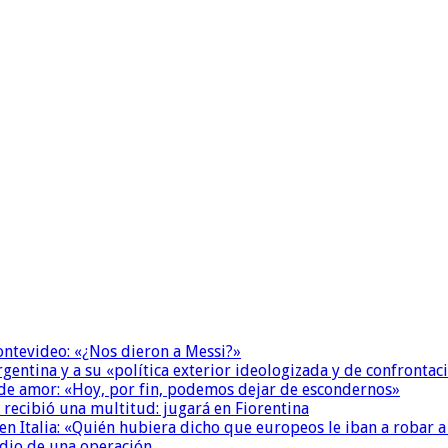
Montevideo: «¿Nos dieron a Messi?»
Argentina y a su «política exterior ideologizada y de confrontac
 de amor: «Hoy, por fin, podemos dejar de escondernos»
 recibió una multitud: jugará en Fiorentina
n Italia: «Quién hubiera dicho que europeos le iban a robar a
dio de una operación