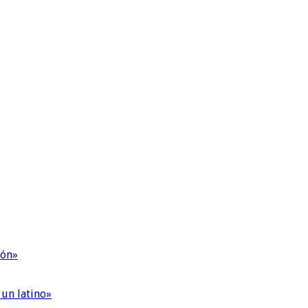
ión»
 un latino»