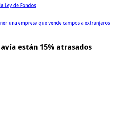
 la Ley de Fondos
tener una empresa que vende campos a extranjeros
davía están 15% atrasados