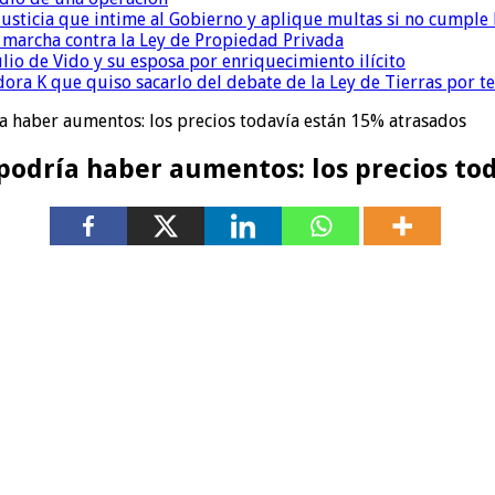
la Justicia que intime al Gobierno y aplique multas si no cumple
a marcha contra la Ley de Propiedad Privada
io de Vido y su esposa por enriquecimiento ilícito
ora K que quiso sacarlo del debate de la Ley de Tierras por 
ía haber aumentos: los precios todavía están 15% atrasados
 podría haber aumentos: los precios to