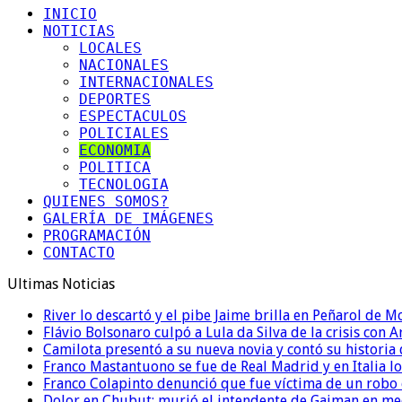
INICIO
NOTICIAS
LOCALES
NACIONALES
INTERNACIONALES
DEPORTES
ESPECTACULOS
POLICIALES
ECONOMIA
POLITICA
TECNOLOGIA
QUIENES SOMOS?
GALERÍA DE IMÁGENES
PROGRAMACIÓN
CONTACTO
Ultimas Noticias
River lo descartó y el pibe Jaime brilla en Peñarol de 
Flávio Bolsonaro culpó a Lula da Silva de la crisis con 
Camilota presentó a su nueva novia y contó su historia
Franco Mastantuono se fue de Real Madrid y en Italia lo
Franco Colapinto denunció que fue víctima de un robo e
Dolor en Chubut: murió el intendente de Gaiman en me