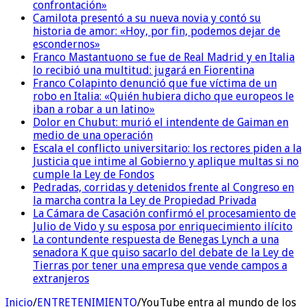
confrontación»
Camilota presentó a su nueva novia y contó su
historia de amor: «Hoy, por fin, podemos dejar de
escondernos»
Franco Mastantuono se fue de Real Madrid y en Italia
lo recibió una multitud: jugará en Fiorentina
Franco Colapinto denunció que fue víctima de un
robo en Italia: «Quién hubiera dicho que europeos le
iban a robar a un latino»
Dolor en Chubut: murió el intendente de Gaiman en
medio de una operación
Escala el conflicto universitario: los rectores piden a la
Justicia que intime al Gobierno y aplique multas si no
cumple la Ley de Fondos
Pedradas, corridas y detenidos frente al Congreso en
la marcha contra la Ley de Propiedad Privada
La Cámara de Casación confirmó el procesamiento de
Julio de Vido y su esposa por enriquecimiento ilícito
La contundente respuesta de Benegas Lynch a una
senadora K que quiso sacarlo del debate de la Ley de
Tierras por tener una empresa que vende campos a
extranjeros
Inicio
/
ENTRETENIMIENTO
/
YouTube entra al mundo de los