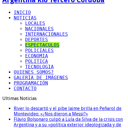
INICIO
NOTICIAS
LOCALES
NACIONALES
INTERNACIONALES
DEPORTES
ESPECTACULOS
POLICIALES
ECONOMIA
POLITICA
TECNOLOGIA
QUIENES SOMOS?
GALERÍA DE IMÁGENES
PROGRAMACIÓN
CONTACTO
Ultimas Noticias
River lo descartó y el pibe Jaime brilla en Peñarol de
Montevideo: «¿Nos dieron a Messi?»
Flávio Bolsonaro culpó a Lula da Silva de la crisis con
Argentina y a su «política exterior ideologizada y de