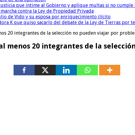
la Justicia que intime al Gobierno y aplique multas si no cumple
a marcha contra la Ley de Propiedad Privada
io de Vido y su esposa por enriquecimiento ilícito
ora K que quiso sacarlo del debate de la Ley de Tierras por 
nos 20 integrantes de la selección no pueden viajar por probl
al menos 20 integrantes de la selecci