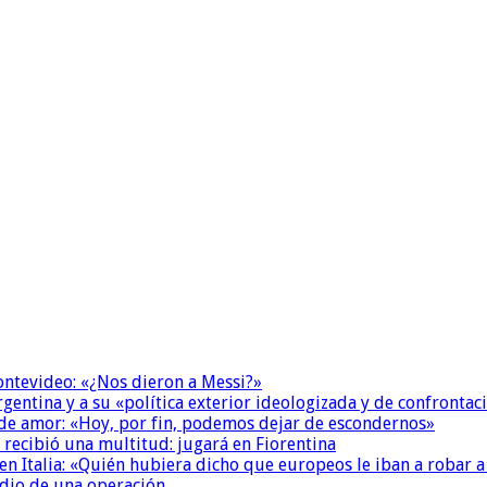
Montevideo: «¿Nos dieron a Messi?»
Argentina y a su «política exterior ideologizada y de confrontac
 de amor: «Hoy, por fin, podemos dejar de escondernos»
 recibió una multitud: jugará en Fiorentina
n Italia: «Quién hubiera dicho que europeos le iban a robar a
dio de una operación