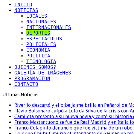
INICIO
NOTICIAS
LOCALES
NACIONALES
INTERNACIONALES
DEPORTES
ESPECTACULOS
POLICIALES
ECONOMIA
POLITICA
TECNOLOGIA
QUIENES SOMOS?
GALERÍA DE IMÁGENES
PROGRAMACIÓN
CONTACTO
Ultimas Noticias
River lo descartó y el pibe Jaime brilla en Peñarol de 
Flávio Bolsonaro culpó a Lula da Silva de la crisis con 
Camilota presentó a su nueva novia y contó su historia
Franco Mastantuono se fue de Real Madrid y en Italia lo
Franco Colapinto denunció que fue víctima de un robo e
Dolor en Chubut: murió el intendente de Gaiman en me