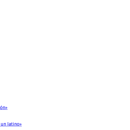
ión»
 un latino»