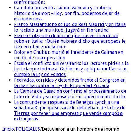
confrontación»
Camilota presentó a su nueva novia y contó su
historia de amor: «Hoy, por fin, podemos dejar de
escondernos»
Franco Mastantuono se fue de Real Madrid y en Italia
lo recibió una multitud: jugará en Fiorentina
Franco Colapinto denunció que fue víctima de un
robo en Italia: «Quién hubiera dicho que europeos le
iban a robar a un latino»
Dolor en Chubut: murió el intendente de Gaiman en
medio de una operación
Escala el conflicto universitario: los rectores piden a la
Justicia que intime al Gobierno y aplique multas si no
cumple la Ley de Fondos
Pedradas, corridas y detenidos frente al Congreso en
la marcha contra la Ley de Propiedad Privada
La Cámara de Casación confirmó el procesamiento de
Julio de Vido y su esposa por enriquecimiento ilícito
La contundente respuesta de Benegas Lynch a una
senadora K que quiso sacarlo del debate de la Ley de
Tierras por tener una empresa que vende campos a
extranjeros
Inicio
/
POLICIALES
/
Detuvieron a un hombre que intentó