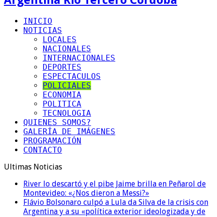
INICIO
NOTICIAS
LOCALES
NACIONALES
INTERNACIONALES
DEPORTES
ESPECTACULOS
POLICIALES
ECONOMIA
POLITICA
TECNOLOGIA
QUIENES SOMOS?
GALERÍA DE IMÁGENES
PROGRAMACIÓN
CONTACTO
Ultimas Noticias
River lo descartó y el pibe Jaime brilla en Peñarol de
Montevideo: «¿Nos dieron a Messi?»
Flávio Bolsonaro culpó a Lula da Silva de la crisis con
Argentina y a su «política exterior ideologizada y de