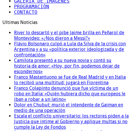
GALERÍA DE IMÁGENES
PROGRAMACIÓN
CONTACTO
Ultimas Noticias
River lo descartó y el pibe Jaime brilla en Peñarol de
Montevideo: «¿Nos dieron a Messi?»
Flávio Bolsonaro culpó a Lula da Silva de la crisis con
Argentina y a su «política exterior ideologizada y de
confrontación»
Camilota presentó a su nueva novia y contó su
historia de amor: «Hoy, por fin, podemos dejar de
escondernos»
Franco Mastantuono se fue de Real Madrid y en Italia
lo recibió una multitud: jugará en Fiorentina
Franco Colapinto denunció que fue víctima de un
robo en Italia: «Quién hubiera dicho que europeos le
iban a robar a un latino»
Dolor en Chubut: murió el intendente de Gaiman en
medio de una operación
Escala el conflicto universitario: los rectores piden a la
Justicia que intime al Gobierno y aplique multas si no
cumple la Ley de Fondos