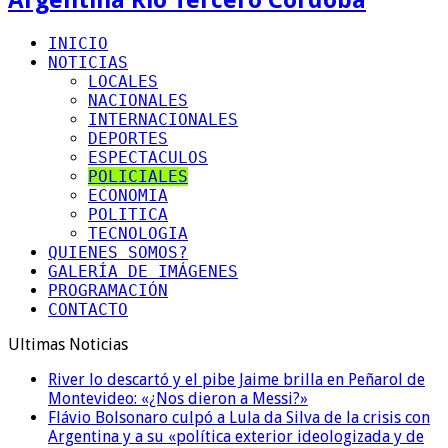
INICIO
NOTICIAS
LOCALES
NACIONALES
INTERNACIONALES
DEPORTES
ESPECTACULOS
POLICIALES
ECONOMIA
POLITICA
TECNOLOGIA
QUIENES SOMOS?
GALERÍA DE IMÁGENES
PROGRAMACIÓN
CONTACTO
Ultimas Noticias
River lo descartó y el pibe Jaime brilla en Peñarol de
Montevideo: «¿Nos dieron a Messi?»
Flávio Bolsonaro culpó a Lula da Silva de la crisis con
Argentina y a su «política exterior ideologizada y de