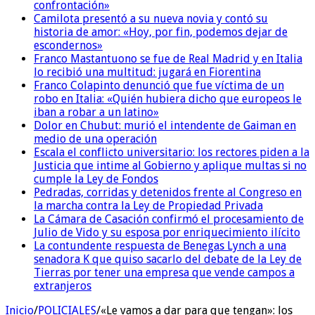
confrontación»
Camilota presentó a su nueva novia y contó su
historia de amor: «Hoy, por fin, podemos dejar de
escondernos»
Franco Mastantuono se fue de Real Madrid y en Italia
lo recibió una multitud: jugará en Fiorentina
Franco Colapinto denunció que fue víctima de un
robo en Italia: «Quién hubiera dicho que europeos le
iban a robar a un latino»
Dolor en Chubut: murió el intendente de Gaiman en
medio de una operación
Escala el conflicto universitario: los rectores piden a la
Justicia que intime al Gobierno y aplique multas si no
cumple la Ley de Fondos
Pedradas, corridas y detenidos frente al Congreso en
la marcha contra la Ley de Propiedad Privada
La Cámara de Casación confirmó el procesamiento de
Julio de Vido y su esposa por enriquecimiento ilícito
La contundente respuesta de Benegas Lynch a una
senadora K que quiso sacarlo del debate de la Ley de
Tierras por tener una empresa que vende campos a
extranjeros
Inicio
/
POLICIALES
/
«Le vamos a dar para que tengan»: los