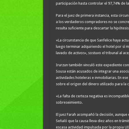
participación hasta controlar el 97,74% de l
Para el juez de primera instancia, esta circu
a los verdaderos compradores no se concret
resulta suficiente para descartar la hipótesi
«La circunstancia de que Sanfelice haya act
luego terminar adquiriendo el hotel por sí 
lavado de activos», sostuvo el tribunal al ac
Irurzun también vinculó este expediente con 
Sousa están acusados de integrar una asociac
actividades hoteleras e inmobiliarias. En e
sobre el origen del dinero utilizado para la
«La falta de certeza negativa es incompatib
sobreseimiento.
El juez Farah acompañó la decisión, aunque 
Señaló que la causa lleva diez años en trám
escasa actividad impulsada por la propia UI