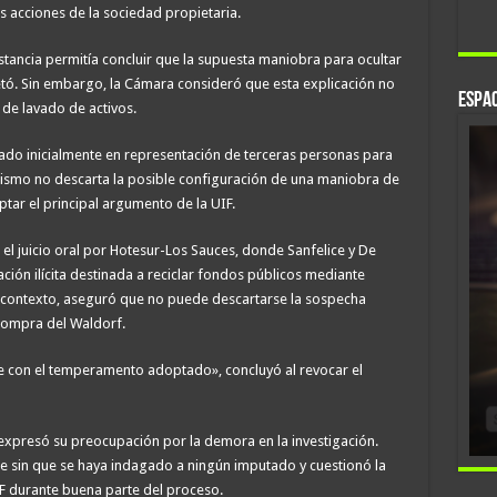
as acciones de la sociedad propietaria.
nstancia permitía concluir que la supuesta maniobra para ocultar
ó. Sin embargo, la Cámara consideró que esta explicación no
Espac
s de lavado de activos.
uado inicialmente en representación de terceras personas para
mismo no descarta la posible configuración de una maniobra de
eptar el principal argumento de la UIF.
el juicio oral por Hotesur-Los Sauces, donde Sanfelice y De
ión ilícita destinada a reciclar fondos públicos mediante
se contexto, aseguró que no puede descartarse la sospecha
 compra del Waldorf.
le con el temperamento adoptado», concluyó al revocar el
expresó su preocupación por la demora en la investigación.
ite sin que se haya indagado a ningún imputado y cuestionó la
F durante buena parte del proceso.