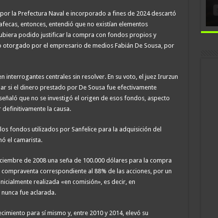
 por la Prefectura Naval e incorporado a fines de 2024 descartó
 Rafecas, entonces, entendió que no existían elementos
hubiera podido justificar la compra con fondos propios y
to otorgado por el empresario de medios Fabián De Sousa, por
interrogantes centrales sin resolver. En su voto, el juez Irurzun
nar si el dinero prestado por De Sousa fue efectivamente
 señaló que no se investigó el origen de esos fondos, aspecto
 definitivamente la causa.
os fondos utilizados por Sanfelice para la adquisición del
ó el camarista.
diciembre de 2008 una seña de 100.000 dólares para la compra
de compraventa correspondiente al 88% de las acciones, por un
inicialmente realizada «en comisión», es decir, en
 nunca fue aclarada.
ecimiento para sí mismo y, entre 2010 y 2014, elevó su