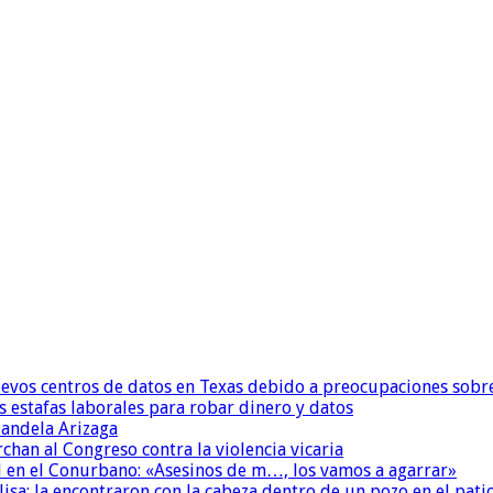
uevos centros de datos en Texas debido a preocupaciones sobr
s estafas laborales para robar dinero y datos
andela Arizaga
chan al Congreso contra la violencia vicaria
 en el Conurbano: «Asesinos de m…, los vamos a agarrar»
isa: la encontraron con la cabeza dentro de un pozo en el pati