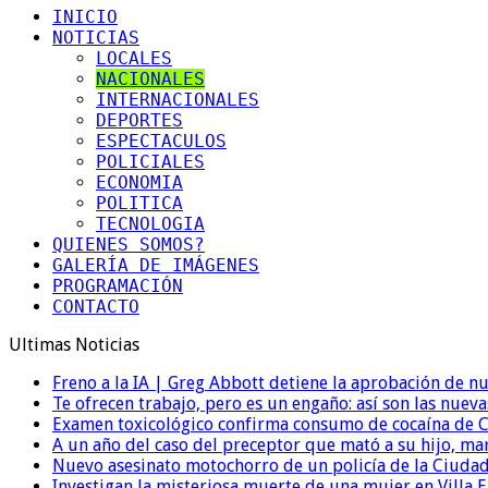
INICIO
NOTICIAS
LOCALES
NACIONALES
INTERNACIONALES
DEPORTES
ESPECTACULOS
POLICIALES
ECONOMIA
POLITICA
TECNOLOGIA
QUIENES SOMOS?
GALERÍA DE IMÁGENES
PROGRAMACIÓN
CONTACTO
Ultimas Noticias
Freno a la IA | Greg Abbott detiene la aprobación de n
Te ofrecen trabajo, pero es un engaño: así son las nueva
Examen toxicológico confirma consumo de cocaína de C
A un año del caso del preceptor que mató a su hijo, mar
Nuevo asesinato motochorro de un policía de la Ciudad
Investigan la misteriosa muerte de una mujer en Villa El