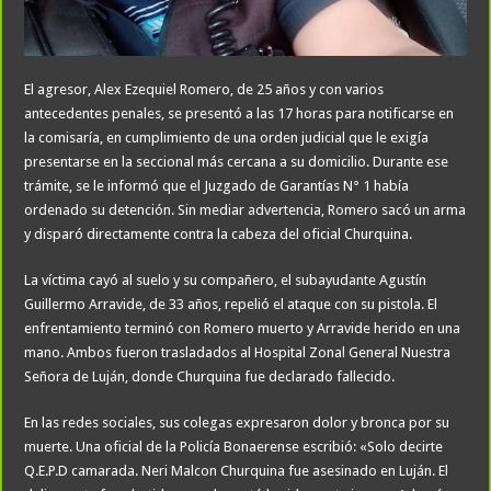
El agresor, Alex Ezequiel Romero, de 25 años y con varios
antecedentes penales, se presentó a las 17 horas para notificarse en
la comisaría, en cumplimiento de una orden judicial que le exigía
presentarse en la seccional más cercana a su domicilio. Durante ese
trámite, se le informó que el Juzgado de Garantías N° 1 había
ordenado su detención. Sin mediar advertencia, Romero sacó un arma
y disparó directamente contra la cabeza del oficial Churquina.
La víctima cayó al suelo y su compañero, el subayudante Agustín
Guillermo Arravide, de 33 años, repelió el ataque con su pistola. El
enfrentamiento terminó con Romero muerto y Arravide herido en una
mano. Ambos fueron trasladados al Hospital Zonal General Nuestra
Señora de Luján, donde Churquina fue declarado fallecido.
En las redes sociales, sus colegas expresaron dolor y bronca por su
muerte. Una oficial de la Policía Bonaerense escribió: «Solo decirte
Q.E.P.D camarada. Neri Malcon Churquina fue asesinado en Luján. El