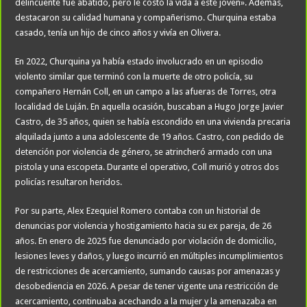
delincuente fue abatido, pero le costó la vida a este joven». Además,
destacaron su calidad humana y compañerismo. Churquina estaba
casado, tenía un hijo de cinco años y vivía en Olivera.
En 2022, Churquina ya había estado involucrado en un episodio
violento similar que terminó con la muerte de otro policía, su
compañero Hernán Coll, en un campo a las afueras de Torres, otra
localidad de Luján. En aquella ocasión, buscaban a Hugo Jorge Javier
Castro, de 35 años, quien se había escondido en una vivienda precaria
alquilada junto a una adolescente de 19 años. Castro, con pedido de
detención por violencia de género, se atrincheró armado con una
pistola y una escopeta. Durante el operativo, Coll murió y otros dos
policías resultaron heridos.
Por su parte, Alex Ezequiel Romero contaba con un historial de
denuncias por violencia y hostigamiento hacia su ex pareja, de 26
años. En enero de 2025 fue denunciado por violación de domicilio,
lesiones leves y daños, y luego incurrió en múltiples incumplimientos
de restricciones de acercamiento, sumando causas por amenazas y
desobediencia en 2026. A pesar de tener vigente una restricción de
acercamiento, continuaba acechando a la mujer y la amenazaba en