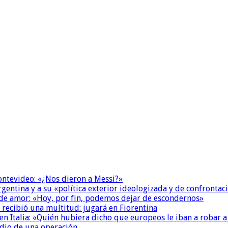
Montevideo: «¿Nos dieron a Messi?»
Argentina y a su «política exterior ideologizada y de confrontac
 de amor: «Hoy, por fin, podemos dejar de escondernos»
 recibió una multitud: jugará en Fiorentina
n Italia: «Quién hubiera dicho que europeos le iban a robar a
dio de una operación