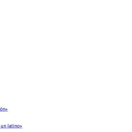
ión»
 un latino»