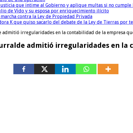
la Justicia que intime al Gobierno y aplique multas si no cumple
io de Vido y su esposa por enriquecimiento ilícito
a marcha contra la Ley de Propiedad Privada
ora K que quiso sacarlo del debate de la Ley de Tierras por 
 admitió irregularidades en la contabilidad de la empresa qu
urralde admitió irregularidades en la 