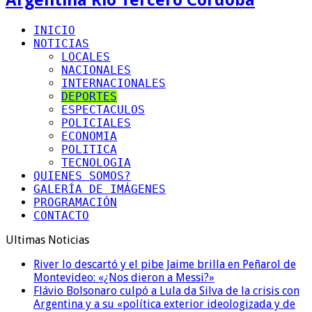
INICIO
NOTICIAS
LOCALES
NACIONALES
INTERNACIONALES
DEPORTES
ESPECTACULOS
POLICIALES
ECONOMIA
POLITICA
TECNOLOGIA
QUIENES SOMOS?
GALERÍA DE IMÁGENES
PROGRAMACIÓN
CONTACTO
Ultimas Noticias
River lo descartó y el pibe Jaime brilla en Peñarol de
Montevideo: «¿Nos dieron a Messi?»
Flávio Bolsonaro culpó a Lula da Silva de la crisis con
Argentina y a su «política exterior ideologizada y de