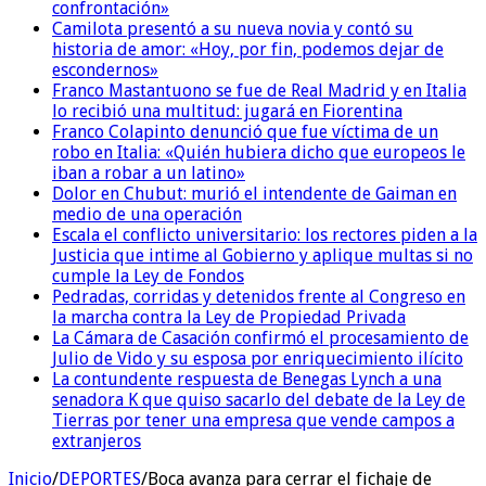
confrontación»
Camilota presentó a su nueva novia y contó su
historia de amor: «Hoy, por fin, podemos dejar de
escondernos»
Franco Mastantuono se fue de Real Madrid y en Italia
lo recibió una multitud: jugará en Fiorentina
Franco Colapinto denunció que fue víctima de un
robo en Italia: «Quién hubiera dicho que europeos le
iban a robar a un latino»
Dolor en Chubut: murió el intendente de Gaiman en
medio de una operación
Escala el conflicto universitario: los rectores piden a la
Justicia que intime al Gobierno y aplique multas si no
cumple la Ley de Fondos
Pedradas, corridas y detenidos frente al Congreso en
la marcha contra la Ley de Propiedad Privada
La Cámara de Casación confirmó el procesamiento de
Julio de Vido y su esposa por enriquecimiento ilícito
La contundente respuesta de Benegas Lynch a una
senadora K que quiso sacarlo del debate de la Ley de
Tierras por tener una empresa que vende campos a
extranjeros
Inicio
/
DEPORTES
/
Boca avanza para cerrar el fichaje de