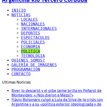
INICIO
NOTICIAS
LOCALES
NACIONALES
INTERNACIONALES
DEPORTES
ESPECTACULOS
POLICIALES
ECONOMIA
POLITICA
TECNOLOGIA
QUIENES SOMOS?
GALERÍA DE IMÁGENES
PROGRAMACIÓN
CONTACTO
Ultimas Noticias
River lo descartó y el pibe Jaime brilla en Peñarol de
Montevideo: «¿Nos dieron a Messi?»
Flávio Bolsonaro culpó a Lula da Silva de la crisis con
Argentina y a su «política exterior ideologizada y de