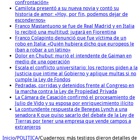
confrontación»
Camilota presentó a su nueva novia y contó su
historia de amor: «Hoy, por fin, podemos dejar de
escondernos»
Franco Mastantuono se fue de Real Madrid y en Italia
lo recibió una multitud: jugará en Fiorentina
Franco Colapinto denunció que fue víctima de un
robo en Italia: «Quién hubiera dicho que europeos le
iban a robar a un latino»
Dolor en Chubut: murió el intendente de Gaiman en
medio de una operación
Escala el conflicto universitario: los rectores piden a la
Justicia que intime al Gobierno y aplique multas si no
cumple la Ley de Fondos
Pedradas, corridas y detenidos frente al Congreso en
la marcha contra la Ley de Propiedad Privada
La Cámara de Casación confirmó el procesamiento de
Julio de Vido y su esposa por enriquecimiento ilícito
La contundente respuesta de Benegas Lynch a una
senadora K que quiso sacarlo del debate de la Ley de
Tierras por tener una empresa que vende campos a
extranjeros
Inicio
/
POLITICA
/
Cuadernos: más testigos dieron detalles de