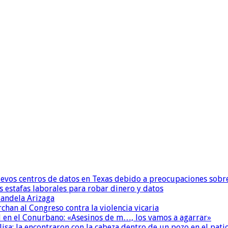
uevos centros de datos en Texas debido a preocupaciones sobr
s estafas laborales para robar dinero y datos
andela Arizaga
chan al Congreso contra la violencia vicaria
 en el Conurbano: «Asesinos de m…, los vamos a agarrar»
isa: la encontraron con la cabeza dentro de un pozo en el pati