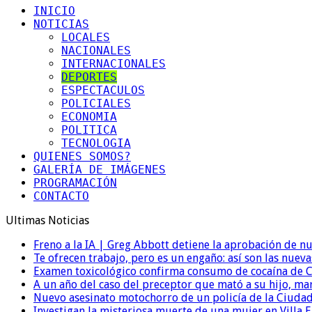
INICIO
NOTICIAS
LOCALES
NACIONALES
INTERNACIONALES
DEPORTES
ESPECTACULOS
POLICIALES
ECONOMIA
POLITICA
TECNOLOGIA
QUIENES SOMOS?
GALERÍA DE IMÁGENES
PROGRAMACIÓN
CONTACTO
Ultimas Noticias
Freno a la IA | Greg Abbott detiene la aprobación de n
Te ofrecen trabajo, pero es un engaño: así son las nueva
Examen toxicológico confirma consumo de cocaína de C
A un año del caso del preceptor que mató a su hijo, mar
Nuevo asesinato motochorro de un policía de la Ciudad
Investigan la misteriosa muerte de una mujer en Villa El