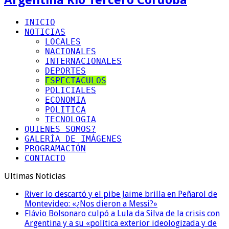
INICIO
NOTICIAS
LOCALES
NACIONALES
INTERNACIONALES
DEPORTES
ESPECTACULOS
POLICIALES
ECONOMIA
POLITICA
TECNOLOGIA
QUIENES SOMOS?
GALERÍA DE IMÁGENES
PROGRAMACIÓN
CONTACTO
Ultimas Noticias
River lo descartó y el pibe Jaime brilla en Peñarol de
Montevideo: «¿Nos dieron a Messi?»
Flávio Bolsonaro culpó a Lula da Silva de la crisis con
Argentina y a su «política exterior ideologizada y de