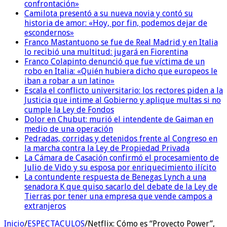
confrontación»
Camilota presentó a su nueva novia y contó su
historia de amor: «Hoy, por fin, podemos dejar de
escondernos»
Franco Mastantuono se fue de Real Madrid y en Italia
lo recibió una multitud: jugará en Fiorentina
Franco Colapinto denunció que fue víctima de un
robo en Italia: «Quién hubiera dicho que europeos le
iban a robar a un latino»
Escala el conflicto universitario: los rectores piden a la
Justicia que intime al Gobierno y aplique multas si no
cumple la Ley de Fondos
Dolor en Chubut: murió el intendente de Gaiman en
medio de una operación
Pedradas, corridas y detenidos frente al Congreso en
la marcha contra la Ley de Propiedad Privada
La Cámara de Casación confirmó el procesamiento de
Julio de Vido y su esposa por enriquecimiento ilícito
La contundente respuesta de Benegas Lynch a una
senadora K que quiso sacarlo del debate de la Ley de
Tierras por tener una empresa que vende campos a
extranjeros
Inicio
/
ESPECTACULOS
/
Netflix: Cómo es “Proyecto Power”,