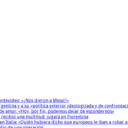
Montevideo: «¿Nos dieron a Messi?»
Argentina y a su «política exterior ideologizada y de confrontac
 de amor: «Hoy, por fin, podemos dejar de escondernos»
 recibió una multitud: jugará en Fiorentina
n Italia: «Quién hubiera dicho que europeos le iban a robar a
dio de una operación