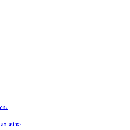
ión»
 un latino»