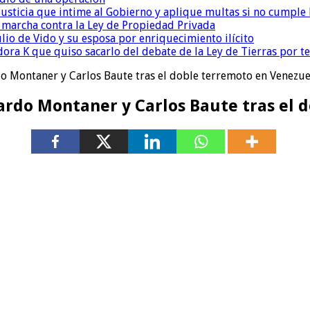
la Justicia que intime al Gobierno y aplique multas si no cumple
a marcha contra la Ley de Propiedad Privada
io de Vido y su esposa por enriquecimiento ilícito
ora K que quiso sacarlo del debate de la Ley de Tierras por 
o Montaner y Carlos Baute tras el doble terremoto en Venezue
ardo Montaner y Carlos Baute tras el 