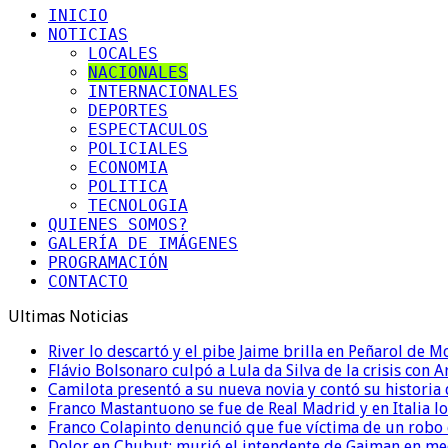
INICIO
NOTICIAS
LOCALES
NACIONALES
INTERNACIONALES
DEPORTES
ESPECTACULOS
POLICIALES
ECONOMIA
POLITICA
TECNOLOGIA
QUIENES SOMOS?
GALERÍA DE IMÁGENES
PROGRAMACIÓN
CONTACTO
Ultimas Noticias
River lo descartó y el pibe Jaime brilla en Peñarol de 
Flávio Bolsonaro culpó a Lula da Silva de la crisis con 
Camilota presentó a su nueva novia y contó su historia
Franco Mastantuono se fue de Real Madrid y en Italia lo
Franco Colapinto denunció que fue víctima de un robo e
Dolor en Chubut: murió el intendente de Gaiman en me