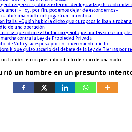
Argentina y a su «política exterior ideologizada y de confrontac
 de amor: «Hoy, por fin, podemos dejar de escondernos»
 recibió una multitud: jugará en Fiorentina
n Italia: «Quién hubiera dicho que europeos le iban a robar a
dio de una operación
la Justicia que intime al Gobierno y aplique multas si no cumple
a marcha contra la Ley de Propiedad Privada
io de Vido y su esposa por enriquecimiento ilícito
ora K que quiso sacarlo del debate de la Ley de Tierras por 
rió un hombre en un presunto intento de robo de una moto
: murió un hombre en un presunto inten