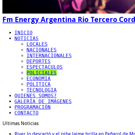
Fm Energy Argentina Rio Tercero Cor
INICIO
NOTICIAS
LOCALES
NACIONALES
INTERNACIONALES
DEPORTES
ESPECTACULOS
POLICIALES
ECONOMIA
POLITICA
TECNOLOGIA
QUIENES SOMOS?
GALERÍA DE IMÁGENES
PROGRAMACIÓN
CONTACTO
Ultimas Noticias
River lo descartó y el pibe Jaime brilla en Peñarol de 