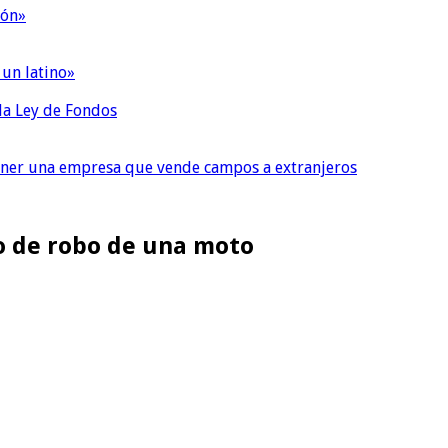
ión»
 un latino»
 la Ley de Fondos
tener una empresa que vende campos a extranjeros
to de robo de una moto