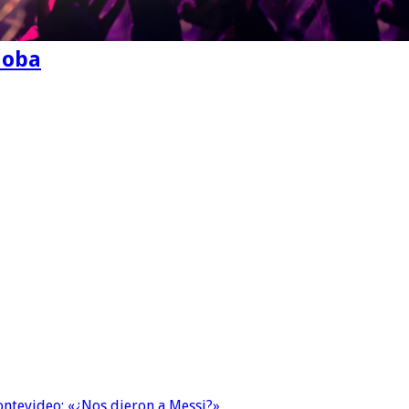
doba
Montevideo: «¿Nos dieron a Messi?»